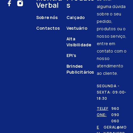
Verbal
s
alguma dúvida
sobre o seu
Sobre nós
Calçado
pedido,
Contactos
Vestuário
produtos ou o
nosso serviço,
Alta
entre em
Visibilidade
contato com o
EPI’s
nosso
atendimento
Brindes
Publicitários
ao cliente.
SEGUNDA -
SEXTA: 09:00-
18:30
TELEF
960
ONE:
090
060
E
GERAL@MO