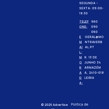
SEGUNDA -
SEXTA: 09:00-
18:30
TELEF
960
ONE:
090
060
E
GERAL@MO
M
NTRAVERB
AI
AL.PT
L:
M
R. 13 DE
O
JUNHO 34
R
ARMAZÉM
A
A, 2410-018
D
LEIRIA
A:
Politica de
© 2025
Advertise