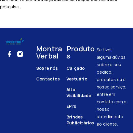
pesquisa.
Montra
Produto
Se tiver
Verbal
s
alguma dúvida
sobre o seu
Sobre nós
Calçado
pedido,
Contactos
Vestuário
produtos ou o
nosso serviço,
Alta
entre em
Visibilidade
contato com o
EPI’s
nosso
atendimento
Brindes
Publicitários
ao cliente.